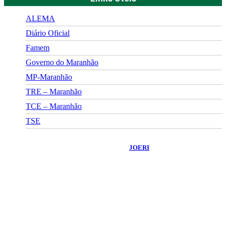
ALEMA
Diário Oficial
Famem
Governo do Maranhão
MP-Maranhão
TRE – Maranhão
TCE – Maranhão
TSE
©
2026
Portal Fuxico do Sertão
- Todos os Direitos Reservados |
Desenvolvido Por:
JOERI