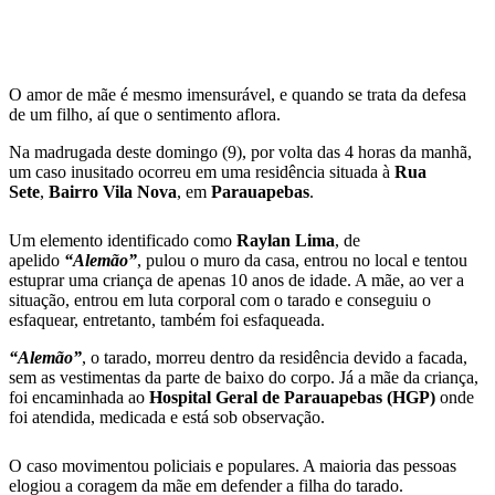
O amor de mãe é mesmo imensurável, e quando se trata da defesa
de um filho, aí que o sentimento aflora.
Na madrugada deste domingo (9), por volta das 4 horas da manhã,
um caso inusitado ocorreu em uma residência situada à
Rua
Sete
,
Bairro Vila Nova
, em
Parauapebas
.
Um elemento identificado como
Raylan Lima
, de
apelido
“Alemão”
, pulou o muro da casa, entrou no local e tentou
estuprar uma criança de apenas 10 anos de idade. A mãe, ao ver a
situação, entrou em luta corporal com o tarado e conseguiu o
esfaquear, entretanto, também foi esfaqueada.
“Alemão”
, o tarado, morreu dentro da residência devido a facada,
sem as vestimentas da parte de baixo do corpo. Já a mãe da criança,
foi encaminhada ao
Hospital Geral de Parauapebas (HGP)
onde
foi atendida, medicada e está sob observação.
O caso movimentou policiais e populares. A maioria das pessoas
elogiou a coragem da mãe em defender a filha do tarado.