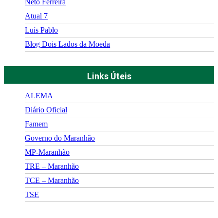
Neto Ferreira
Atual 7
Luís Pablo
Blog Dois Lados da Moeda
Links Úteis
ALEMA
Diário Oficial
Famem
Governo do Maranhão
MP-Maranhão
TRE – Maranhão
TCE – Maranhão
TSE
©
2026
Portal Fuxico do Sertão
- Todos os Direitos Reservados |