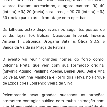
valores tiveram acréscimos, e agora custam: R$ 40
(inteira) e R$ 20 (meia) para arena, e R$ 70 (inteira) e R$
50 (meia) para a área frontstage com oper bar.
Os bilhetes estão disponíveis nos seguintes postos de
venda: lojas Tok Bolsas, Quiosque Imperial, Inovare,
Antena 1 Eletrônica, Drogaria Batalha, Ótica S.O.S, e
Banca da Valda na Praça de Fátima.
O evento vai reunir grandes nomes do forró como:
Calcinha Preta, que vem com sua formação original
(Silvânia Aquino, Paulinha Abelha, Daniel Diau, Bell e Ana
Golveia), Gatinha Manhosa e Forró dos Plays, no Parque
de Exposições Lourenço Vieira da Silva.
Relembrando seus grandes sucessos as atrações
prometem contagiar público com muita animação com
hits já conhecidos que se consagraram na história do