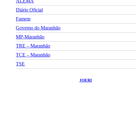
ALEMA
Diário Oficial
Famem
Governo do Maranhão
MP-Maranhão
TRE – Maranhão
TCE – Maranhão
TSE
©
2026
Portal Fuxico do Sertão
- Todos os Direitos Reservados |
Desenvolvido Por:
JOERI