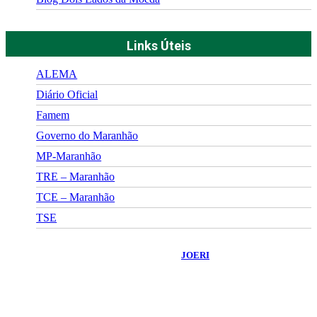
Links Úteis
ALEMA
Diário Oficial
Famem
Governo do Maranhão
MP-Maranhão
TRE – Maranhão
TCE – Maranhão
TSE
©
2026
Portal Fuxico do Sertão
- Todos os Direitos Reservados |
Desenvolvido Por:
JOERI