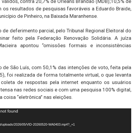
 válidos, contra 20,7% de Orleans Brandão (MDB);10,5% de
 os resultados de pesquisas favoráveis a Eduardo Braide,
nicípio de Pinheiro, na Baixada Maranhense.
o de deferimento parcial, pelo Tribunal Regional Eleitoral do
nar feito pela Federação Renovação Solidária. A juíza
Macieira apontou “omissões formais e inconsistências
o de São Luís, com 50,1% das intenções de voto, feita pela
15), foi realizada de forma totalmente virtual, o que levanta
oleta de respostas pela internet enquanto os usuários
nsa nas redes sociais e com uma pesquisa 100% digital,
a coisa “eletrônica” nas eleições.
 not found
tent/uploads/2026/05/VID-20260520-WA0403.mp4?_=1