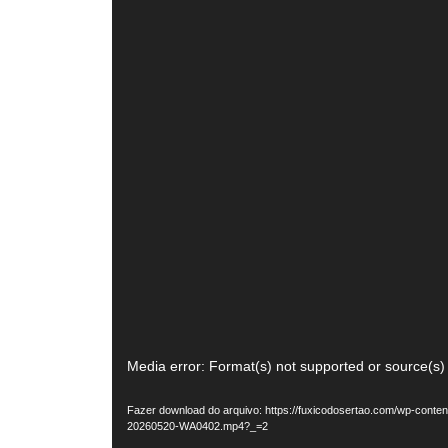
Tocador
Media error: Format(s) not supported or source(s)
de
Fazer download do arquivo: https://fuxicodosertao.com/wp-conten
vídeo
20260520-WA0402.mp4?_=2