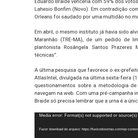
Eduardo Braide venceria com 59% dos votos
Lahesio Bonfim (Novo). Em contradição com
Orleans foi saudado por uma multidão no mu
Em abril, o mesmo instituto já havia sido alv
Maranhão (TRE-MA), de um pedido de limi
plantonista Rosângela Santos Prazeres 
técnicas”.
A última pesquisa que favorece o ex-prefeit
AtlasIntel, divulgada na última sexta-feira (
questionamentos sobre a metodologia de c
navegam na web. Com uma pré-campanha inte
Braide só precisa lembrar que a urna é a únic
Tocador
Media error: Format(s) not supported or source(s)
de
Fazer download do arquivo: https://fuxicodosertao.com/wp-con
vídeo