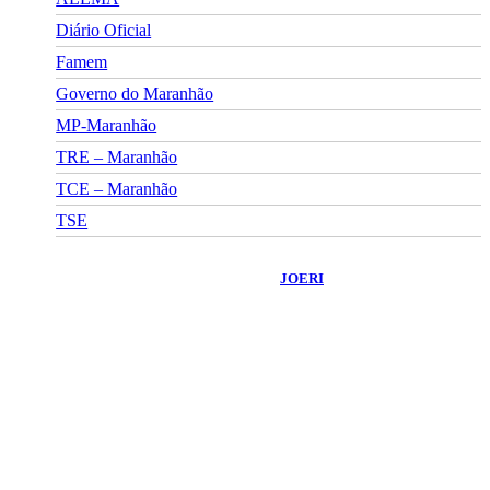
Diário Oficial
Famem
Governo do Maranhão
MP-Maranhão
TRE – Maranhão
TCE – Maranhão
TSE
©
2026
Portal Fuxico do Sertão
- Todos os Direitos Reservados |
Desenvolvido Por:
JOERI