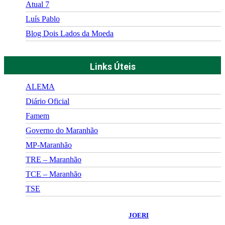
Atual 7
Luís Pablo
Blog Dois Lados da Moeda
Links Úteis
ALEMA
Diário Oficial
Famem
Governo do Maranhão
MP-Maranhão
TRE – Maranhão
TCE – Maranhão
TSE
©
2026
Portal Fuxico do Sertão
- Todos os Direitos Reservados |
Desenvolvido Por:
JOERI