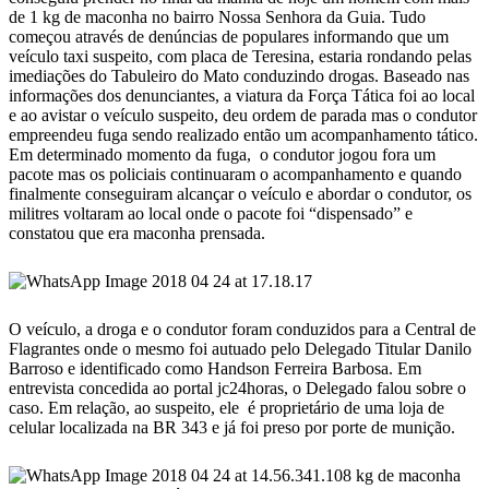
de 1 kg de maconha no bairro Nossa Senhora da Guia. Tudo
começou através de denúncias de populares informando que um
veículo taxi suspeito, com placa de Teresina, estaria rondando pelas
imediações do Tabuleiro do Mato conduzindo drogas. Baseado nas
informações dos denunciantes, a viatura da Força Tática foi ao local
e ao avistar o veículo suspeito, deu ordem de parada mas o condutor
empreendeu fuga sendo realizado então um acompanhamento tático.
Em determinado momento da fuga, o condutor jogou fora um
pacote mas os policiais continuaram o acompanhamento e quando
finalmente conseguiram alcançar o veículo e abordar o condutor, os
militres voltaram ao local onde o pacote foi “dispensado” e
constatou que era maconha prensada.
O veículo, a droga e o condutor foram conduzidos para a Central de
Flagrantes onde o mesmo foi autuado pelo Delegado Titular Danilo
Barroso e identificado como Handson Ferreira Barbosa. Em
entrevista concedida ao portal jc24horas, o Delegado falou sobre o
caso. Em relação, ao suspeito, ele é proprietário de uma loja de
celular localizada na BR 343 e já foi preso por porte de munição.
1.108 kg de maconha