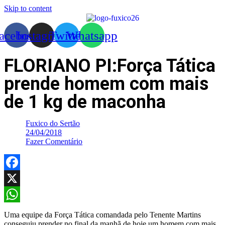
Skip to content
acebook
Instagram
Twitter
Whatsapp
FLORIANO PI:Força Tática
prende homem com mais
de 1 kg de maconha
Fuxico do Sertão
24/04/2018
Fazer Comentário
Facebook
X
WhatsApp
Uma equipe da Força Tática comandada pelo Tenente Martins
conseguiu prender no final da manhã de hoje um homem com mais