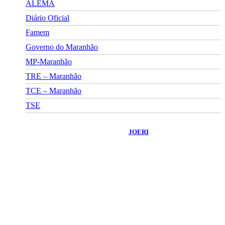
ALEMA
Diário Oficial
Famem
Governo do Maranhão
MP-Maranhão
TRE – Maranhão
TCE – Maranhão
TSE
©
2026
Portal Fuxico do Sertão
- Todos os Direitos Reservados |
Desenvolvido Por:
JOERI