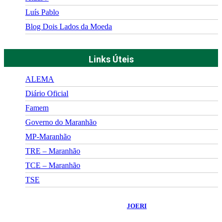
Luís Pablo
Blog Dois Lados da Moeda
Links Úteis
ALEMA
Diário Oficial
Famem
Governo do Maranhão
MP-Maranhão
TRE – Maranhão
TCE – Maranhão
TSE
©
2026
Portal Fuxico do Sertão
- Todos os Direitos Reservados |
Desenvolvido Por:
JOERI