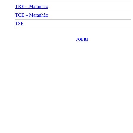
TRE – Maranhão
TCE – Maranhão
TSE
©
2026
Portal Fuxico do Sertão
- Todos os Direitos Reservados |
Desenvolvido Por:
JOERI