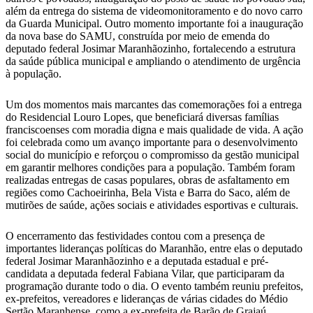
além da entrega do sistema de videomonitoramento e do novo carro
da Guarda Municipal. Outro momento importante foi a inauguração
da nova base do SAMU, construída por meio de emenda do
deputado federal Josimar Maranhãozinho, fortalecendo a estrutura
da saúde pública municipal e ampliando o atendimento de urgência
à população.
Um dos momentos mais marcantes das comemorações foi a entrega
do Residencial Louro Lopes, que beneficiará diversas famílias
franciscoenses com moradia digna e mais qualidade de vida. A ação
foi celebrada como um avanço importante para o desenvolvimento
social do município e reforçou o compromisso da gestão municipal
em garantir melhores condições para a população. Também foram
realizadas entregas de casas populares, obras de asfaltamento em
regiões como Cachoeirinha, Bela Vista e Barra do Saco, além de
mutirões de saúde, ações sociais e atividades esportivas e culturais.
O encerramento das festividades contou com a presença de
importantes lideranças políticas do Maranhão, entre elas o deputado
federal Josimar Maranhãozinho e a deputada estadual e pré-
candidata a deputada federal Fabiana Vilar, que participaram da
programação durante todo o dia. O evento também reuniu prefeitos,
ex-prefeitos, vereadores e lideranças de várias cidades do Médio
Sertão Maranhense, como a ex-prefeita de Barão de Grajaú,