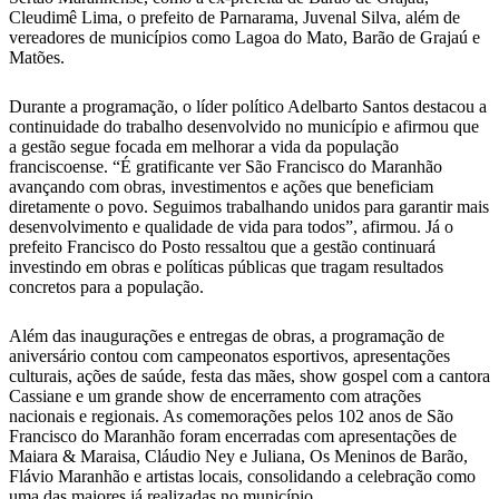
Cleudimê Lima, o prefeito de Parnarama, Juvenal Silva, além de
vereadores de municípios como Lagoa do Mato, Barão de Grajaú e
Matões.
Durante a programação, o líder político Adelbarto Santos destacou a
continuidade do trabalho desenvolvido no município e afirmou que
a gestão segue focada em melhorar a vida da população
franciscoense. “É gratificante ver São Francisco do Maranhão
avançando com obras, investimentos e ações que beneficiam
diretamente o povo. Seguimos trabalhando unidos para garantir mais
desenvolvimento e qualidade de vida para todos”, afirmou. Já o
prefeito Francisco do Posto ressaltou que a gestão continuará
investindo em obras e políticas públicas que tragam resultados
concretos para a população.
Além das inaugurações e entregas de obras, a programação de
aniversário contou com campeonatos esportivos, apresentações
culturais, ações de saúde, festa das mães, show gospel com a cantora
Cassiane e um grande show de encerramento com atrações
nacionais e regionais. As comemorações pelos 102 anos de São
Francisco do Maranhão foram encerradas com apresentações de
Maiara & Maraisa, Cláudio Ney e Juliana, Os Meninos de Barão,
Flávio Maranhão e artistas locais, consolidando a celebração como
uma das maiores já realizadas no município.