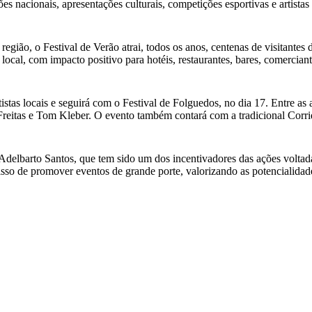
s nacionais, apresentações culturais, competições esportivas e artistas
gião, o Festival de Verão atrai, todos os anos, centenas de visitantes d
ocal, com impacto positivo para hotéis, restaurantes, bares, comercian
istas locais e seguirá com o Festival de Folguedos, no dia 17. Entre as
tas e Tom Kleber. O evento também contará com a tradicional Corrida d
o Adelbarto Santos, que tem sido um dos incentivadores das ações volta
omisso de promover eventos de grande porte, valorizando as potenciali