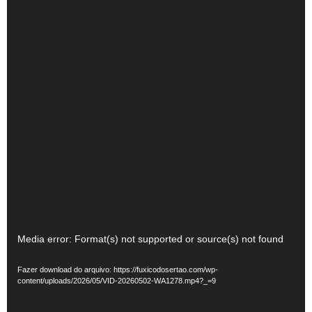
Tocador
Media error: Format(s) not supported or source(s) not found
de
Fazer download do arquivo: https://fuxicodosertao.com/wp-
vídeo
content/uploads/2026/05/VID-20260502-WA1278.mp4?_=9