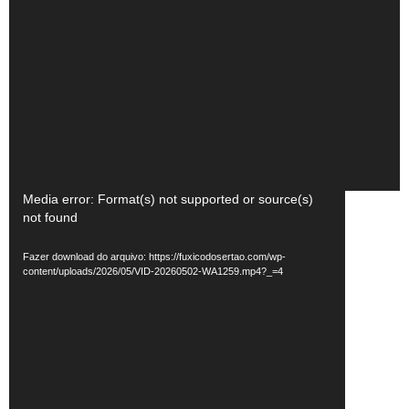
Tocador
Media error: Format(s) not supported or source(s)
not found
de
vídeo
Fazer download do arquivo: https://fuxicodosertao.com/wp-
content/uploads/2026/05/VID-20260502-WA1259.mp4?_=4