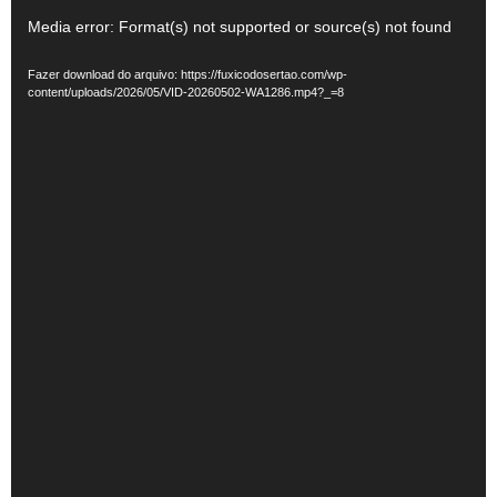
Tocador
Media error: Format(s) not supported or source(s) not found
de
Fazer download do arquivo: https://fuxicodosertao.com/wp-
vídeo
content/uploads/2026/05/VID-20260502-WA1286.mp4?_=8