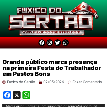
Grande público marca presença
na primeira Festa do Trabalhador
em Pastos Bons
Fuxico do Sertão
02/05/2026
Fazer Comentário
Facebook
X
WhatsApp
Tocador
Media error: Format(s) not supported or source(s) not found