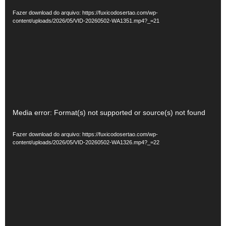
de
Fazer download do arquivo: https://fuxicodosertao.com/wp-
vídeo
content/uploads/2026/05/VID-20260502-WA1351.mp4?_=21
Tocador
Media error: Format(s) not supported or source(s) not found
de
Fazer download do arquivo: https://fuxicodosertao.com/wp-
vídeo
content/uploads/2026/05/VID-20260502-WA1326.mp4?_=22