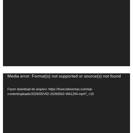
Tocador
Media error: Format(s) not supported or source(s) not found
de
Fazer download do arquivo: https://fuxicodosertao.com/wp-
vídeo
content/uploads/2026/05/VID-20260502-WA1294.mp4?_=15