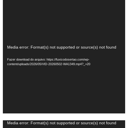
Tocador
Media error: Format(s) not supported or source(s) not found
de
Fazer download do arquivo: https://fuxicodosertao.com/wp-
vídeo
content/uploads/2026/05/VID-20260502-WA1349.mp4?_=20
Tocador
Media error: Format(s) not supported or source(s) not found