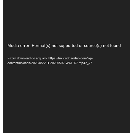
Tocador
Media error: Format(s) not supported or source(s) not found
de
Fazer download do arquivo: https://fuxicodosertao.com/wp-
vídeo
content/uploads/2026/05/VID-20260502-WA1267.mp4?_=7