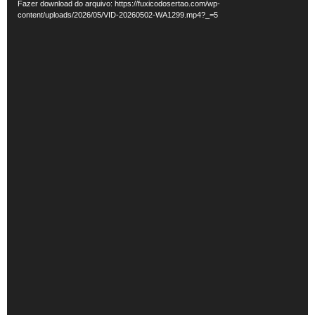
Fazer download do arquivo: https://fuxicodosertao.com/wp-
vídeo
content/uploads/2026/05/VID-20260502-WA1299.mp4?_=5