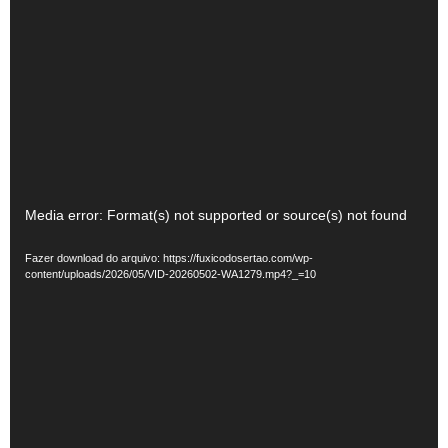
Tocador
Media error: Format(s) not supported or source(s) not found
de
Fazer download do arquivo: https://fuxicodosertao.com/wp-
vídeo
content/uploads/2026/05/VID-20260502-WA1279.mp4?_=10