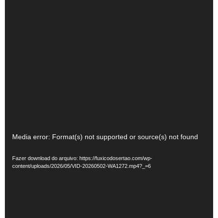
Tocador
Media error: Format(s) not supported or source(s) not found
de
Fazer download do arquivo: https://fuxicodosertao.com/wp-
vídeo
content/uploads/2026/05/VID-20260502-WA1272.mp4?_=6