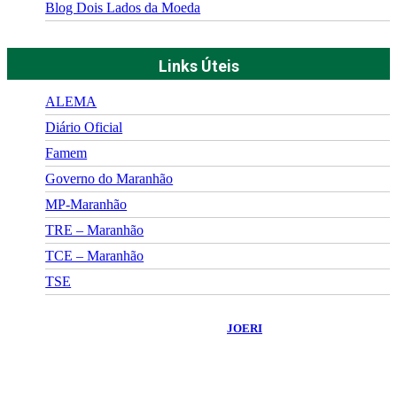
Blog Dois Lados da Moeda
Links Úteis
ALEMA
Diário Oficial
Famem
Governo do Maranhão
MP-Maranhão
TRE – Maranhão
TCE – Maranhão
TSE
©
2026
Portal Fuxico do Sertão
- Todos os Direitos Reservados |
Desenvolvido Por:
JOERI