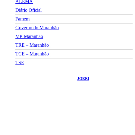
ALEMA
Diário Oficial
Famem
Governo do Maranhão
MP-Maranhão
TRE – Maranhão
TCE – Maranhão
TSE
©
2026
Portal Fuxico do Sertão
- Todos os Direitos Reservados |
Desenvolvido Por:
JOERI