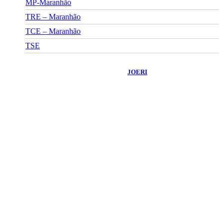
MP-Maranhão
TRE – Maranhão
TCE – Maranhão
TSE
©
2026
Portal Fuxico do Sertão
- Todos os Direitos Reservados |
Desenvolvido Por:
JOERI