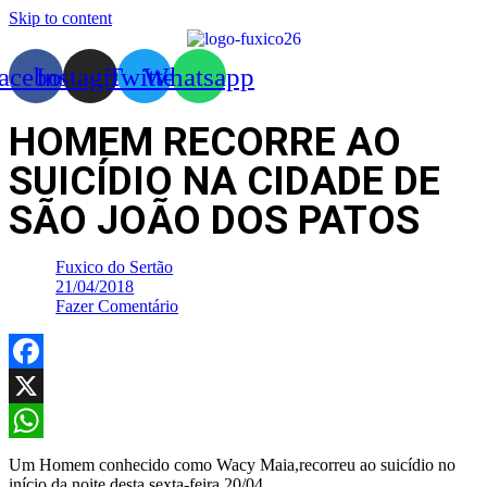
Skip to content
acebook
Instagram
Twitter
Whatsapp
HOMEM RECORRE AO
SUICÍDIO NA CIDADE DE
SÃO JOÃO DOS PATOS
Fuxico do Sertão
21/04/2018
Fazer Comentário
Facebook
X
WhatsApp
Um Homem conhecido como Wacy Maia,recorreu ao suicídio no
início da noite desta sexta-feira 20/04.