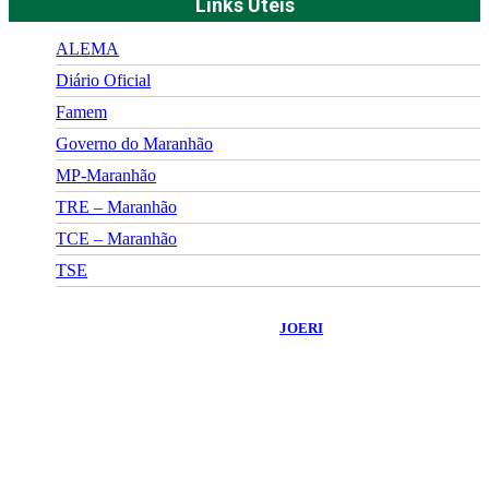
Links Úteis
ALEMA
Diário Oficial
Famem
Governo do Maranhão
MP-Maranhão
TRE – Maranhão
TCE – Maranhão
TSE
©
2026
Portal Fuxico do Sertão
- Todos os Direitos Reservados |
Desenvolvido Por:
JOERI