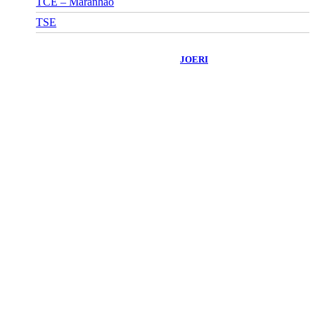
TCE – Maranhão
TSE
©
2026
Portal Fuxico do Sertão
- Todos os Direitos Reservados |
Desenvolvido Por:
JOERI