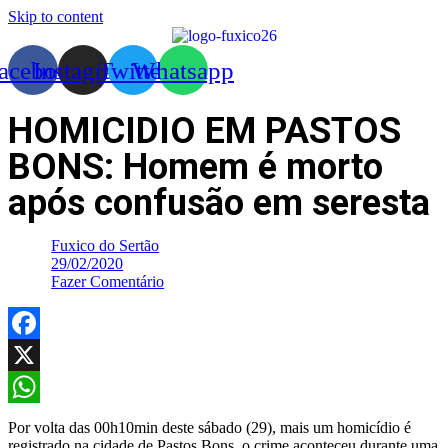
Skip to content
acebook
Instagram
Twitter
Whatsapp
HOMICIDIO EM PASTOS
BONS: Homem é morto
após confusão em seresta
Fuxico do Sertão
29/02/2020
Fazer Comentário
Facebook
X
WhatsApp
Por volta das 00h10min deste sábado (29), mais um homicídio é
registrado na cidade de Pastos Bons, o crime aconteceu durante uma