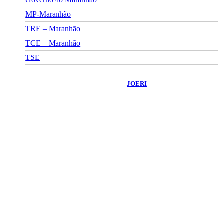
MP-Maranhão
TRE – Maranhão
TCE – Maranhão
TSE
©
2026
Portal Fuxico do Sertão
- Todos os Direitos Reservados |
Desenvolvido Por:
JOERI