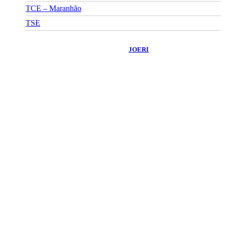
TCE – Maranhão
TSE
©
2026
Portal Fuxico do Sertão
- Todos os Direitos Reservados |
Desenvolvido Por:
JOERI