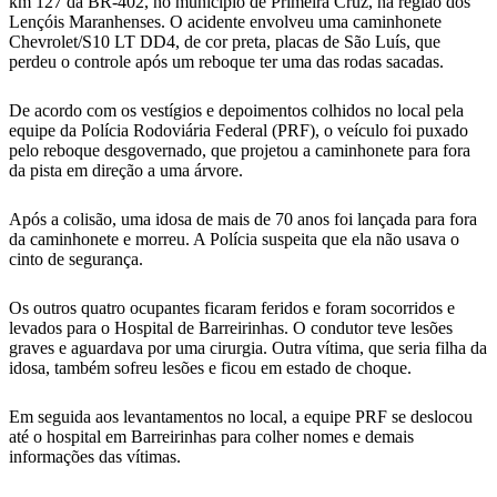
km 127 da BR-402, no município de Primeira Cruz, na região dos
Lençóis Maranhenses. O acidente envolveu uma caminhonete
Chevrolet/S10 LT DD4, de cor preta, placas de São Luís, que
perdeu o controle após um reboque ter uma das rodas sacadas.
De acordo com os vestígios e depoimentos colhidos no local pela
equipe da Polícia Rodoviária Federal (PRF), o veículo foi puxado
pelo reboque desgovernado, que projetou a caminhonete para fora
da pista em direção a uma árvore.
Após a colisão, uma idosa de mais de 70 anos foi lançada para fora
da caminhonete e morreu. A Polícia suspeita que ela não usava o
cinto de segurança.
Os outros quatro ocupantes ficaram feridos e foram socorridos e
levados para o Hospital de Barreirinhas. O condutor teve lesões
graves e aguardava por uma cirurgia. Outra vítima, que seria filha da
idosa, também sofreu lesões e ficou em estado de choque.
Em seguida aos levantamentos no local, a equipe PRF se deslocou
até o hospital em Barreirinhas para colher nomes e demais
informações das vítimas.