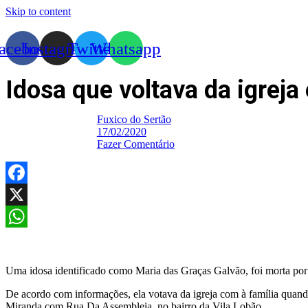
Skip to content
acebook
Instagram
Twitter
Whatsapp
Idosa que voltava da igreja
Fuxico do Sertão
17/02/2020
Fazer Comentário
Facebook
X
WhatsApp
Uma idosa identificado como Maria das Graças Galvão, foi morta por 
De acordo com informações, ela votava da igreja com à família quand
Miranda com Rua Da Assembleia, no bairro da Vila Lobão.