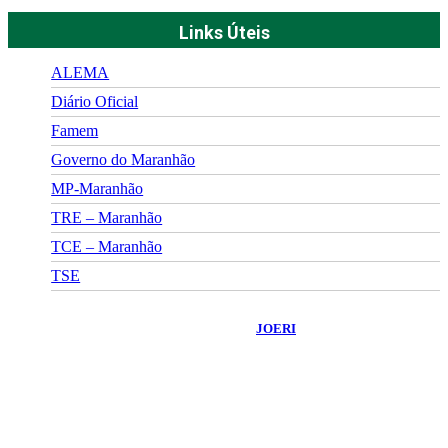
Links Úteis
ALEMA
Diário Oficial
Famem
Governo do Maranhão
MP-Maranhão
TRE – Maranhão
TCE – Maranhão
TSE
©
2026
Portal Fuxico do Sertão
- Todos os Direitos Reservados |
Desenvolvido Por:
JOERI