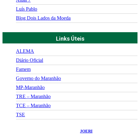
Luís Pablo
Blog Dois Lados da Moeda
Links Úteis
ALEMA
Diário Oficial
Famem
Governo do Maranhão
MP-Maranhão
TRE – Maranhão
TCE – Maranhão
TSE
©
2026
Portal Fuxico do Sertão
- Todos os Direitos Reservados |
Desenvolvido Por:
JOERI