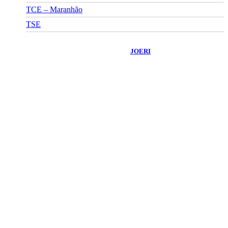
TCE – Maranhão
TSE
©
2026
Portal Fuxico do Sertão
- Todos os Direitos Reservados |
Desenvolvido Por:
JOERI