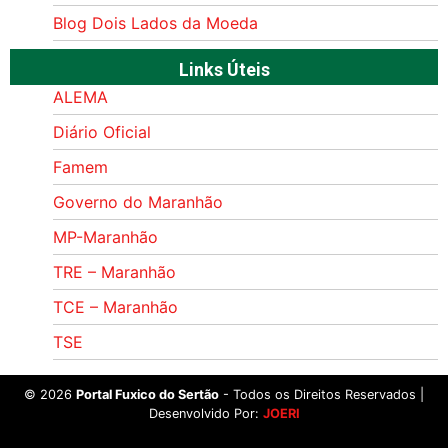
Blog Dois Lados da Moeda
Links Úteis
ALEMA
Diário Oficial
Famem
Governo do Maranhão
MP-Maranhão
TRE – Maranhão
TCE – Maranhão
TSE
©
2026
Portal Fuxico do Sertão
- Todos os Direitos Reservados |
Desenvolvido Por:
JOERI