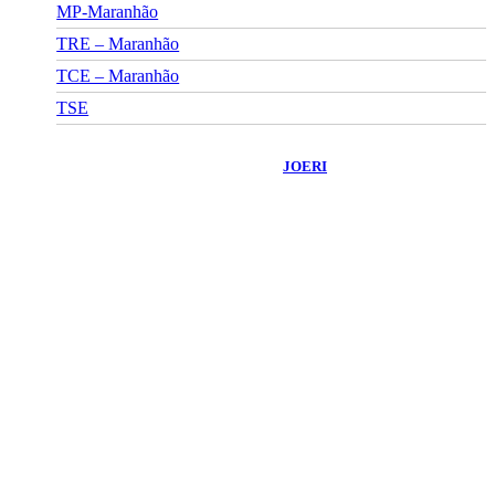
MP-Maranhão
TRE – Maranhão
TCE – Maranhão
TSE
©
2026
Portal Fuxico do Sertão
- Todos os Direitos Reservados |
Desenvolvido Por:
JOERI