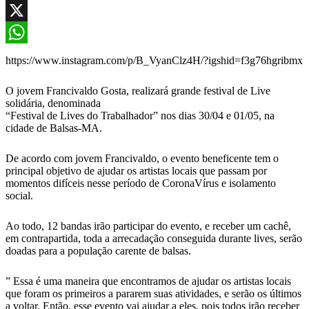
Facebook
X
WhatsApp
https://www.instagram.com/p/B_VyanClz4H/?igshid=f3g76hgribmx
O jovem Francivaldo Gosta, realizará grande festival de Live
solidária, denominada
“Festival de Lives do Trabalhador” nos dias 30/04 e 01/05, na
cidade de Balsas-MA.
De acordo com jovem Francivaldo, o evento beneficente tem o
principal objetivo de ajudar os artistas locais que passam por
momentos difíceis nesse período de CoronaVírus e isolamento
social.
Ao todo, 12 bandas irão participar do evento, e receber um cachê,
em contrapartida, toda a arrecadação conseguida durante lives, serão
doadas para a população carente de balsas.
” Essa é uma maneira que encontramos de ajudar os artistas locais
que foram os primeiros a pararem suas atividades, e serão os últimos
a voltar. Então, esse evento vai ajudar a eles, pois todos irão receber