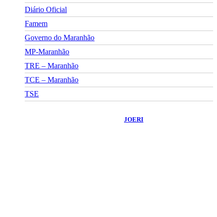
Diário Oficial
Famem
Governo do Maranhão
MP-Maranhão
TRE – Maranhão
TCE – Maranhão
TSE
©
2026
Portal Fuxico do Sertão
- Todos os Direitos Reservados |
Desenvolvido Por:
JOERI