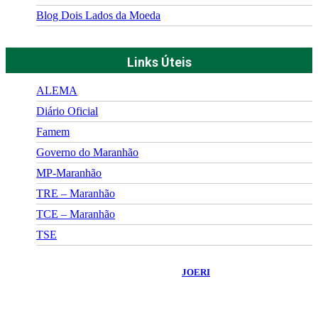
Blog Dois Lados da Moeda
Links Úteis
ALEMA
Diário Oficial
Famem
Governo do Maranhão
MP-Maranhão
TRE – Maranhão
TCE – Maranhão
TSE
©
2026
Portal Fuxico do Sertão
- Todos os Direitos Reservados |
Desenvolvido Por:
JOERI