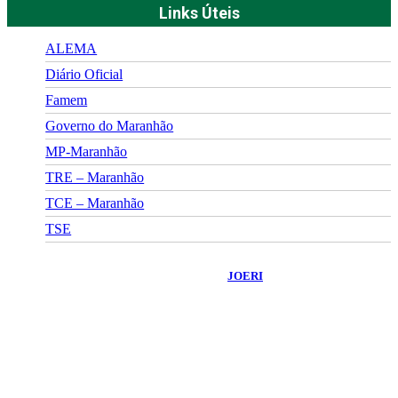
Links Úteis
ALEMA
Diário Oficial
Famem
Governo do Maranhão
MP-Maranhão
TRE – Maranhão
TCE – Maranhão
TSE
©
2026
Portal Fuxico do Sertão
- Todos os Direitos Reservados |
Desenvolvido Por:
JOERI