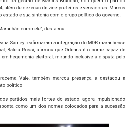
to da gestão de Marcus Brandão, sob quem o partido
24, além de dezenas de vice-prefeitos e vereadores. Marcus
 estado e sua sintonia com o grupo político do governo.
Maranhão como ele”, destacou.
eana Sarney reafirmaram a integração do MDB maranhense
onal, Baleia Rossi, afirmou que Orleans é o nome capaz de
 em hegemonia eleitoral, mirando inclusive a disputa pelo
, Iracema Vale, também marcou presença e destacou a
o político.
s partidos mais fortes do estado, agora impulsionado
desponta como um dos nomes colocados para a sucessão