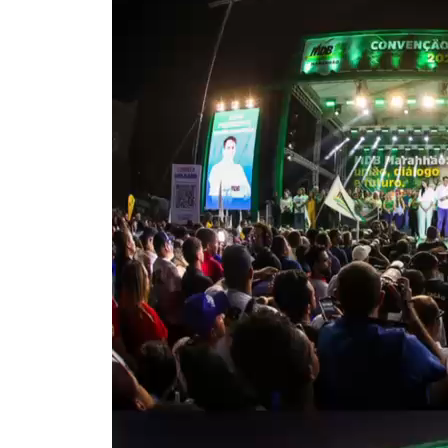
de
vídeo