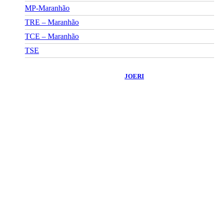
MP-Maranhão
TRE – Maranhão
TCE – Maranhão
TSE
©
2026
Portal Fuxico do Sertão
- Todos os Direitos Reservados |
Desenvolvido Por:
JOERI