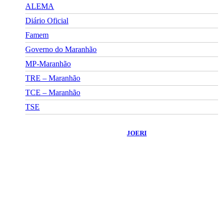
ALEMA
Diário Oficial
Famem
Governo do Maranhão
MP-Maranhão
TRE – Maranhão
TCE – Maranhão
TSE
©
2026
Portal Fuxico do Sertão
- Todos os Direitos Reservados |
Desenvolvido Por:
JOERI