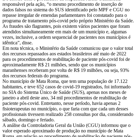
responsável pela ação, “o mesmo procedimento de inserção de
dados falsos no sistema do SUS identificado pelo MPF e CGU no
repasse irregular de emendas parlamentares foi constatado para o
programa de tratamento pós-covid pelo próprio Ministério da Saúde.
As fraudes são flagrantes, pois existem vários pacientes que foram
atendidos simultaneamente em mais de um município e, algumas
vezes, inclusive, a ordem sequencial de pacientes nos municípios é
idêntica”, disse.
Em nota técnica, o Ministério da Saúde comunicou que o valor total
dos recursos repassados aos estados brasileiros até maio de 2022
para os procedimentos de reabilitação de paciente pós-covid foi de
aproximadamente R$ 21 milhões, sendo que os municípios
maranhenses receberam por volta de R$ 19 milhões, ou seja, 93%
dos recursos federais do programa.
No município de Mata Roma, que tem uma população de 17.122
habitantes, e teve 652 casos de covid-19 registrados, foi informado
no SIA do Sistema Único de Saúde (SUS), apenas nos meses de
janeiro a abril deste ano, 34 mil procedimentos de reabilitação de
paciente pós-covid. Entretanto, nesse período, havia apenas 2
fisioterapeutas no município, o que faria com que cada um desses
profissionais tivessem realizado 258 consultas por dia, considerando
sábado, domingo e feriado.
A análise da Controladoria Geral da União (CGU) informou que o
valor esperado aproximado de produção no município de Mata
Roma, em relação ao procedimento de reabilitação de paciente pós-