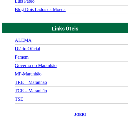
Luís Pablo
Blog Dois Lados da Moeda
Links Úteis
ALEMA
Diário Oficial
Famem
Governo do Maranhão
MP-Maranhão
TRE – Maranhão
TCE – Maranhão
TSE
©
2026
Portal Fuxico do Sertão
- Todos os Direitos Reservados |
Desenvolvido Por:
JOERI