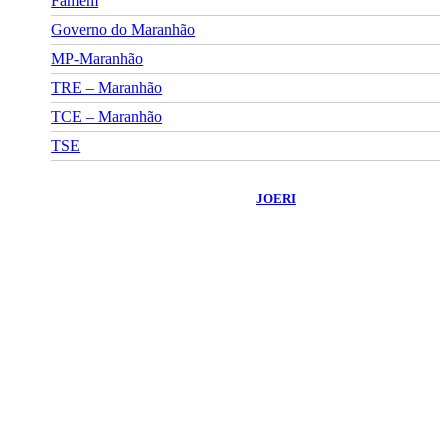
Famem
Governo do Maranhão
MP-Maranhão
TRE – Maranhão
TCE – Maranhão
TSE
©
2026
Portal Fuxico do Sertão
- Todos os Direitos Reservados |
Desenvolvido Por:
JOERI