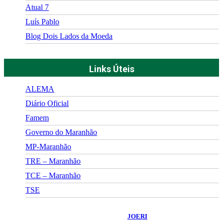
Atual 7
Luís Pablo
Blog Dois Lados da Moeda
Links Úteis
ALEMA
Diário Oficial
Famem
Governo do Maranhão
MP-Maranhão
TRE – Maranhão
TCE – Maranhão
TSE
©
2026
Portal Fuxico do Sertão
- Todos os Direitos Reservados |
Desenvolvido Por:
JOERI