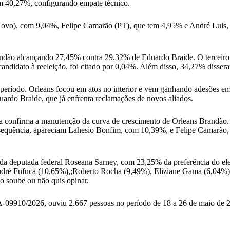
m 40,27%, configurando empate técnico.
(Novo), com 9,04%, Felipe Camarão (PT), que tem 4,95% e André Luis,
randão alcançando 27,45% contra 29.32% de Eduardo Braide. O terceiro
didato à reeleição, foi citado por 0,04%. Além disso, 34,27% disser
 período. Orleans focou em atos no interior e vem ganhando adesões em
uardo Braide, que já enfrenta reclamações de novos aliados.
 confirma a manutenção da curva de crescimento de Orleans Brandão. 
 sequência, apareciam Lahesio Bonfim, com 10,39%, e Felipe Camarão
da deputada federal Roseana Sarney, com 23,25% da preferência do el
ndré Fufuca (10,65%),;Roberto Rocha (9,49%), Eliziane Gama (6,04%),
 soube ou não quis opinar.
-09910/2026, ouviu 2.667 pessoas no período de 18 a 26 de maio de 2