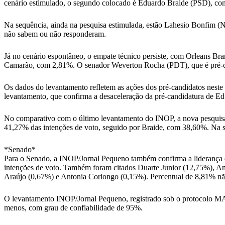
cenário estimulado, o segundo colocado é Eduardo Braide (PSD), co
Na sequência, ainda na pesquisa estimulada, estão Lahesio Bonfim 
não sabem ou não responderam.
Já no cenário espontâneo, o empate técnico persiste, com Orleans B
Camarão, com 2,81%. O senador Weverton Rocha (PDT), que é pré-can
Os dados do levantamento refletem as ações dos pré-candidatos neste
levantamento, que confirma a desaceleração da pré-candidatura de Ed
No comparativo com o último levantamento do INOP, a nova pesquisa
41,27% das intenções de voto, seguido por Braide, com 38,60%. Na
*Senado*
Para o Senado, a INOP/Jornal Pequeno também confirma a liderança 
intenções de voto. Também foram citados Duarte Junior (12,75%), A
Araújo (0,67%) e Antonia Coriongo (0,15%). Percentual de 8,81% não
O levantamento INOP/Jornal Pequeno, registrado sob o protocolo MA
menos, com grau de confiabilidade de 95%.