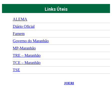
Links Úteis
ALEMA
Diário Oficial
Famem
Governo do Maranhão
MP-Maranhão
TRE – Maranhão
TCE – Maranhão
TSE
©
2026
Portal Fuxico do Sertão
- Todos os Direitos Reservados |
Desenvolvido Por:
JOERI