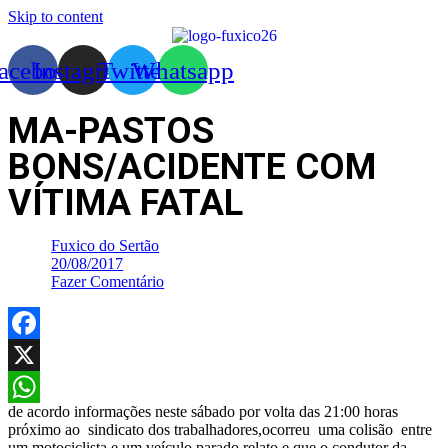
Skip to content
acebook
Instagram
Twitter
Whatsapp
MA-PASTOS
BONS/ACIDENTE COM
VÍTIMA FATAL
Fuxico do Sertão
20/08/2017
Fazer Comentário
Facebook
X
de acordo informações neste sábado por volta das 21:00 horas
WhatsApp
próximo ao sindicato dos trabalhadores,ocorreu uma colisão entre
um motociclista e um veículo parado,relato e que o condutor da