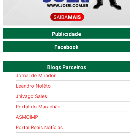
Publicidade
Facebook
Blogs Parceiros
Jornal de Mirador
Leandro Nolêto
Jhivago Sales
Portal do Maranhão
ASMOIMP
Portal Reais Notí­cias