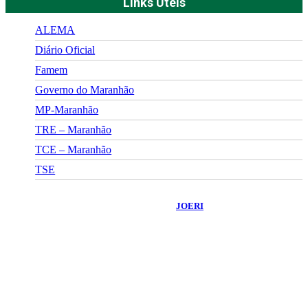
Links Úteis
ALEMA
Diário Oficial
Famem
Governo do Maranhão
MP-Maranhão
TRE – Maranhão
TCE – Maranhão
TSE
©
2026
Portal Fuxico do Sertão
- Todos os Direitos Reservados |
Desenvolvido Por:
JOERI