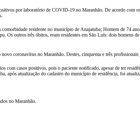
positivos por laboratório de COVID-19 no Maranhão. De acordo com os 
s.
m comorbidade residente no município de Anajatuba; Homem de 74 anos,
. Os outros três óbitos, eram residentes em São Luís: dois homens de
lo novo coronavírus no Maranhão. Destes, cinquenta e três profissionais 
pios com casos positivos, pois o paciente notificado, apesar de ter resi
 após atualização do cadastro do município de residência, foi atualiza
zados no Maranhão.