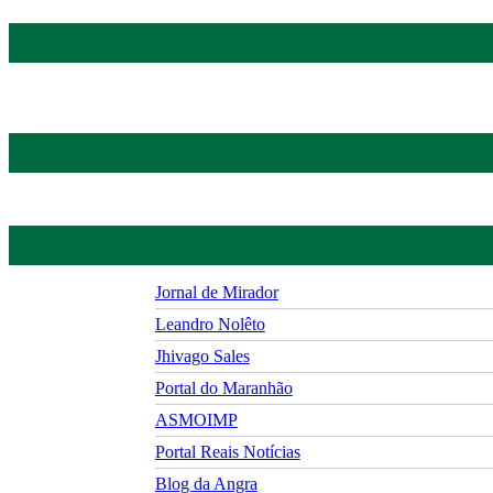
Jornal de Mirador
Leandro Nolêto
Jhivago Sales
Portal do Maranhão
ASMOIMP
Portal Reais Notí­cias
Blog da Angra