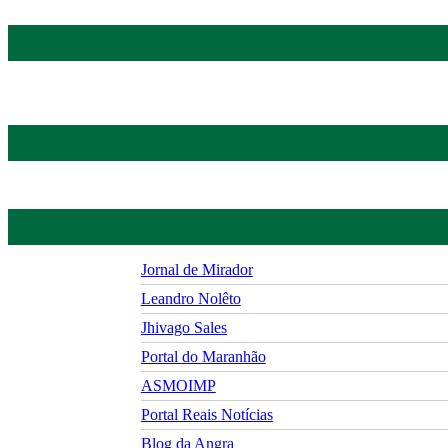
Jornal de Mirador
Leandro Nolêto
Jhivago Sales
Portal do Maranhão
ASMOIMP
Portal Reais Notí­cias
Blog da Angra