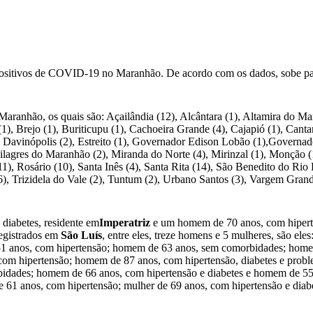
 positivos de COVID-19 no Maranhão. De acordo com os dados, sobe pa
nhão, os quais são: Açailândia (12), Alcântara (1), Altamira do Maran
 (1), Brejo (1), Buriticupu (1), Cachoeira Grande (4), Cajapió (1), C
, Davinópolis (2), Estreito (1), Governador Edison Lobão (1),Governad
ilagres do Maranhão (2), Miranda do Norte (4), Mirinzal (1), Monção 
(11), Rosário (10), Santa Inês (4), Santa Rita (14), São Benedito do Rio 
), Trizidela do Vale (2), Tuntum (2), Urbano Santos (3), Vargem Grande
diabetes, residente em
Imperatriz
e um homem de 70 anos, com hiperte
registrados em
São Luís
, entre eles, treze homens e 5 mulheres, são e
 anos, com hipertensão; homem de 63 anos, sem comorbidades; homem 
om hipertensão; homem de 87 anos, com hipertensão, diabetes e probl
idades; homem de 66 anos, com hipertensão e diabetes e homem de 55 
e 61 anos, com hipertensão; mulher de 69 anos, com hipertensão e diab