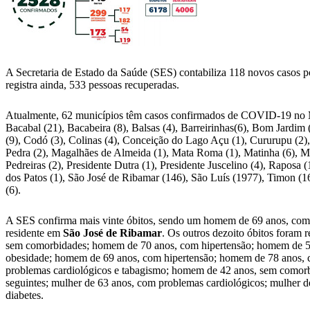
A Secretaria de Estado da Saúde (SES) contabiliza 118 novos casos
registra ainda, 533 pessoas recuperadas.
Atualmente, 62 municípios têm casos confirmados de COVID-19 no Mara
Bacabal (21), Bacabeira (8), Balsas (4), Barreirinhas(6), Bom Jardim
(9), Codó (3), Colinas (4), Conceição do Lago Açu (1), Cururupu (2)
Pedra (2), Magalhães de Almeida (1), Mata Roma (1), Matinha (6), M
Pedreiras (2), Presidente Dutra (1), Presidente Juscelino (4), Raposa 
dos Patos (1), São José de Ribamar (146), São Luís (1977), Timon (16
(6).
A SES confirma mais vinte óbitos, sendo um homem de 69 anos, com 
residente em
São José de Ribamar
. Os outros dezoito óbitos foram 
sem comorbidades; homem de 70 anos, com hipertensão; homem de 51
obesidade; homem de 69 anos, com hipertensão; homem de 78 anos, c
problemas cardiológicos e tabagismo; homem de 42 anos, sem comorb
seguintes; mulher de 63 anos, com problemas cardiológicos; mulher d
diabetes.