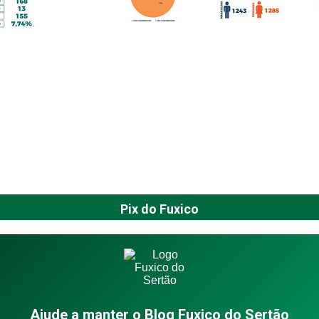
Pix do Fuxico
Ajude a manter o Blog Fuxico do Sertão