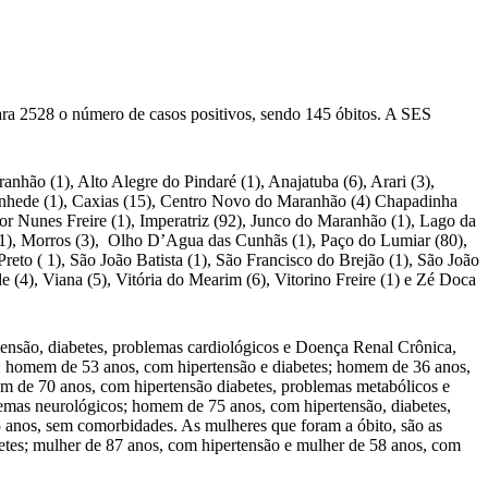
ra 2528 o número de casos positivos, sendo 145 óbitos. A SES
hão (1), Alto Alegre do Pindaré (1), Anajatuba (6), Arari (3),
antanhede (1), Caxias (15), Centro Novo do Maranhão (4) Chapadinha
or Nunes Freire (1), Imperatriz (92), Junco do Maranhão (1), Lago da
(1), Morros (3), Olho D’Agua das Cunhãs (1), Paço do Lumiar (80),
Preto ( 1), São João Batista (1), São Francisco do Brejão (1), São João
 (4), Viana (5), Vitória do Mearim (6), Vitorino Freire (1) e Zé Doca
nsão, diabetes, problemas cardiológicos e Doença Renal Crônica,
les: homem de 53 anos, com hipertensão e diabetes; homem de 36 anos,
de 70 anos, com hipertensão diabetes, problemas metabólicos e
emas neurológicos; homem de 75 anos, com hipertensão, diabetes,
anos, sem comorbidades. As mulheres que foram a óbito, são as
etes; mulher de 87 anos, com hipertensão e mulher de 58 anos, com