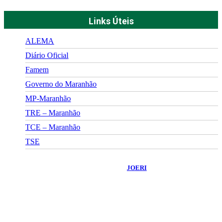
Links Úteis
ALEMA
Diário Oficial
Famem
Governo do Maranhão
MP-Maranhão
TRE – Maranhão
TCE – Maranhão
TSE
©
2026
Portal Fuxico do Sertão
- Todos os Direitos Reservados |
Desenvolvido Por:
JOERI