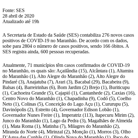
WhatsApp
Fonte: SES
28 abril de 2020
Atualizado até 19h
A Secretaria de Estado da Saúde (SES) contabiliza 276 novos casos
positivos de COVID-19 no Maranhão. De acordo com os dados,
sobe para 2804 o número de casos positivos, sendo 166 óbitos. A
SES registra ainda, 600 pessoas recuperadas.
Atualmente, 71 municípios têm casos confirmados de COVID-19
no Maranhão, os quais são: Açailândia (15), Alcântara (1), Altamira
do Maranhão (1), Alto Alegre do Maranhão (2), Alto Alegre do
Pindaré (3), Anajatuba (7), Arari (3), Bacabal (29), Bacabeira (9),
Balsas (4), Barreirinhas (6), Bom Jardim (2) Brejo (1), Buriticupu
(1), Cachoeira Grande (5), Cajapió (1), Cantanhede (2), Caxias (16),
Centro Novo do Maranhão (1), Chapadinha (9), Codó (5), Coelho
Neto (1), Colinas (5), Conceição do Lago Açu (1), Cururupu (5),
Davinópolis (2), Estreito (4), Governador Edison Lobão (1),
Governador Nunes Freire (1), Imperatriz (113), Itapecuru Mirim (2),
Junco do Maranhão (1), Lago da Pedra (3), Magalhães de Almeida
(1), Mata Roma (1), Matinha (7), Milagres do Maranhão (2),
Miranda do Norte (4), Mirinzal (2), Monção (1), Morros (3), Olho
D’Agua das Cunhãs (1), Olinda Nova do Maranhão (1), Paço do