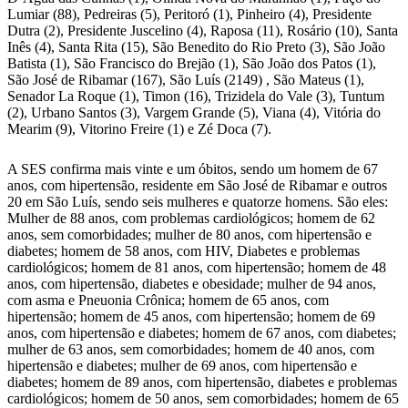
Lumiar (88), Pedreiras (5), Peritoró (1), Pinheiro (4), Presidente
Dutra (2), Presidente Juscelino (4), Raposa (11), Rosário (10), Santa
Inês (4), Santa Rita (15), São Benedito do Rio Preto (3), São João
Batista (1), São Francisco do Brejão (1), São João dos Patos (1),
São José de Ribamar (167), São Luís (2149) , São Mateus (1),
Senador La Roque (1), Timon (16), Trizidela do Vale (3), Tuntum
(2), Urbano Santos (3), Vargem Grande (5), Viana (4), Vitória do
Mearim (9), Vitorino Freire (1) e Zé Doca (7).
A SES confirma mais vinte e um óbitos, sendo um homem de 67
anos, com hipertensão, residente em São José de Ribamar e outros
20 em São Luís, sendo seis mulheres e quatorze homens. São eles:
Mulher de 88 anos, com problemas cardiológicos; homem de 62
anos, sem comorbidades; mulher de 80 anos, com hipertensão e
diabetes; homem de 58 anos, com HIV, Diabetes e problemas
cardiológicos; homem de 81 anos, com hipertensão; homem de 48
anos, com hipertensão, diabetes e obesidade; mulher de 94 anos,
com asma e Pneuonia Crônica; homem de 65 anos, com
hipertensão; homem de 45 anos, com hipertensão; homem de 69
anos, com hipertensão e diabetes; homem de 67 anos, com diabetes;
mulher de 63 anos, sem comorbidades; homem de 40 anos, com
hipertensão e diabetes; mulher de 69 anos, com hipertensão e
diabetes; homem de 89 anos, com hipertensão, diabetes e problemas
cardiológicos; homem de 50 anos, sem comorbidades; homem de 65