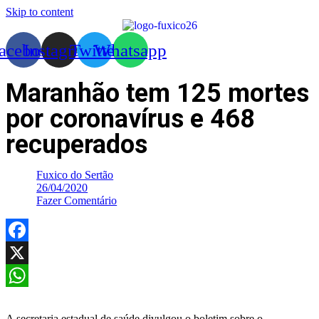
Skip to content
acebook
Instagram
Twitter
Whatsapp
Maranhão tem 125 mortes
por coronavírus e 468
recuperados
Fuxico do Sertão
26/04/2020
Fazer Comentário
Facebook
X
WhatsApp
A secretaria estadual de saúde divulgou o boletim sobre o