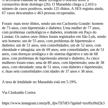
coronavírus deste domingo (26). O Maranhão chega a 2.410 o
número de casos positivos, sendo 125 óbitos. A SES registra ainda,
67 casos descartados e 463 pessoas recuperadas.
Foram mais treze óbitos, sendo um em Cachoeira Grande: homem
de 73 anos, com hipertensão e diabetes; Uma mulher de 77 anos,
com problemas cardiológicos e diabetes, residente em Paço do
Lumiar; Os outros onze óbitos foram registrados em São Luís, sendo
seis homens: um de 55 anos, com problemas de hipertensão e
diabetes; um de 51 anos, sem comorbidades; um de 52 anos, com
obesidade e tabagista; um de 69 anos, sem comorbidades; um de 51
anos, com doenças urológica e do sistema digestivo e um de 68
anos, com problemas de hipertensão arterial e diabetes; As cinco
mulheres foram estas: uma de 89 anos, com hipertensão; uma de 38
anos, com obesidade; uma de 51 anos, com diabetes e hipertensão;
e, duas sem comorbidades com idades de 37 anos e 38 anos.
A taxa de letalidade no Maranhão está em 5.19%.
Via Clodoaldo Correa
https://www.instagram.com/p/B_djwTIl7dO/?igshid=mxf6yt9nl2k3