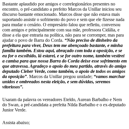
Bastante aplaudido por amigos e correlegionários presentes no
encontro, o pré-candidato a prefeito Marcos da Unillar iniciou seu
discurso bastante emocionado. Marcos disse que não estava mais
suportando assistir o sofrimento do povo e sem que ele fizesse nada
para mudar o cenário. O empresário falou que refletiu, conversou
com amigos e principalmente com sua mãe, professora Cidália, e
disse a ela que entraria na política, não para se corromper, mas para
ajudar o povo de Barra do Corda.
“Não preciso de dinheiro da
prefeitura para viver, Deus tem me abençoado bastante, e minha
família também. Estou aqui, abraçado com toda a oposição, e se
eu for o escolhido, lá estarei, e se for outro nome, também vestirei
a camisa para que nossa Barra do Corda deixe esse sofrimento em
que atravessa. Agradeço o apoio do meu partido, através do amigo
deputado Cleber Verde, como também, o apoio de todos os amigos
da oposição”
. Marcos da Unillar pregou unidade;
“vamos marchar
unidos e ombreados nesta eleição, e sem dúvidas, seremos
vitoriosos”.
Usaram da palavra os vereadores Eteldo, Aurean Barbalho e Nem
do Swan, a pré-candidata a prefeita Nilda Barbalho e o ex-deputado
Junior Verde.
Assista abaixo;