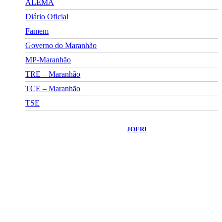
ALEMA
Diário Oficial
Famem
Governo do Maranhão
MP-Maranhão
TRE – Maranhão
TCE – Maranhão
TSE
©
2026
Portal Fuxico do Sertão
- Todos os Direitos Reservados |
Desenvolvido Por:
JOERI