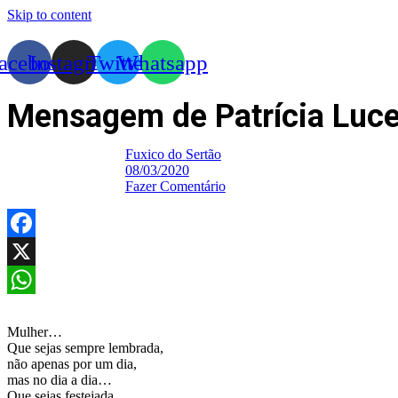
Skip to content
acebook
Instagram
Twitter
Whatsapp
Mensagem de Patrícia Luc
Fuxico do Sertão
08/03/2020
Fazer Comentário
Facebook
X
WhatsApp
Mulher…
Que sejas sempre lembrada,
não apenas por um dia,
mas no dia a dia…
Que sejas festejada,