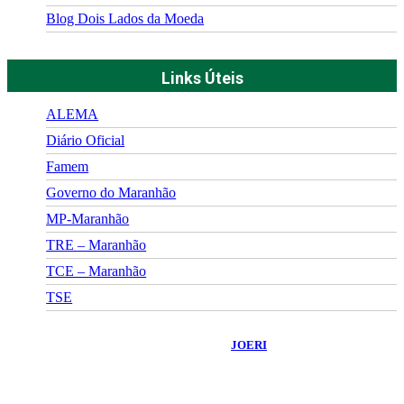
Blog Dois Lados da Moeda
Links Úteis
ALEMA
Diário Oficial
Famem
Governo do Maranhão
MP-Maranhão
TRE – Maranhão
TCE – Maranhão
TSE
©
2026
Portal Fuxico do Sertão
- Todos os Direitos Reservados |
Desenvolvido Por:
JOERI