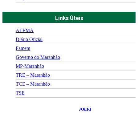
Links Úteis
ALEMA
Diário Oficial
Famem
Governo do Maranhão
MP-Maranhão
TRE – Maranhão
TCE – Maranhão
TSE
©
2026
Portal Fuxico do Sertão
- Todos os Direitos Reservados |
Desenvolvido Por:
JOERI