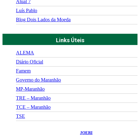
Atual 7
Luís Pablo
Blog Dois Lados da Moeda
Links Úteis
ALEMA
Diário Oficial
Famem
Governo do Maranhão
MP-Maranhão
TRE – Maranhão
TCE – Maranhão
TSE
©
2026
Portal Fuxico do Sertão
- Todos os Direitos Reservados |
Desenvolvido Por:
JOERI